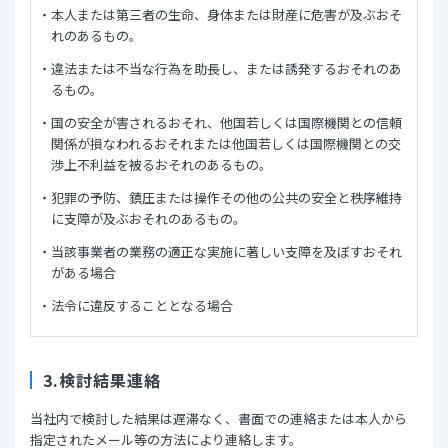
本人または第三者の生命、身体または財産に危害が及ぶおそ
れのあるもの。
違法または不当な行為を助長し、または誘発するおそれのあ
るもの。
国の安全が害されるおそれ、他国若しくは国際機関との信頼
関係が損なわれるおそれまたは他国若しくは国際機関との交
渉上不利益を被るおそれのあるもの。
犯罪の予防、鎮圧または操作その他の公共の安全と秩序維持
に支障が及ぶおそれのあるもの。
当該事業者の業務の適正な実施に著しい支障を及ぼすおそれ
がある場合
法令に違反することとなる場合
3.検討結果連絡
当社内で検討した結果は遅滞なく、書面での連絡または本人から
指定されたメール等の方法により連絡します。