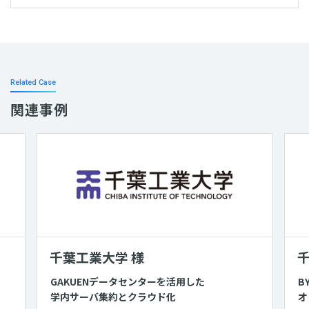
Related Case
関連事例
千葉工業大学 様
千
GAKUENデータセンターを活用した
B
学内サーバ集約とクラウド化
オ