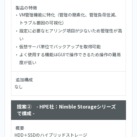
製品の特徴
VM管理機能に特化（管理の簡素化、管理負荷低減、
トラブル要因の可視化）
設定に必要なヒアリング項目が少ないため管理性が高
い
仮想サーバ単位でバックアップを取得可能
よく使用する機能はGUIで操作できるため操作の難易
度が低い
追加構成
なし
提案② - HPE社：Nimble Storageシリーズ
で構成 -
概要
HDD＋SSDのハイブリッドストレージ