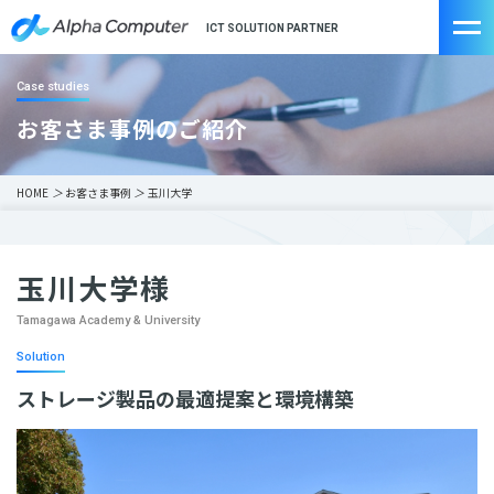
ICT SOLUTION PARTNER
Case studies
お客さま事例のご紹介
HOME
＞
お客さま事例
＞
玉川大学
玉川大学様
Tamagawa Academy & University
Solution
ストレージ製品の最適提案と環境構築