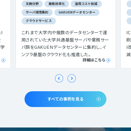
文教分野
業務効率化
運用コスト削減
サーバ環境集約
GAKUENデータセンター
クラウドサービス
I
これまで大学内や複数のデータセンターで運
I
を
用されていた大学共通基盤サーバや業務サー
刷
大学
バ類をGAKUENデータセンターに集約し、イ
I
ンフラ基盤のクラウド化も推進した。
減
ら
詳細はこちら
すべての事例を見る