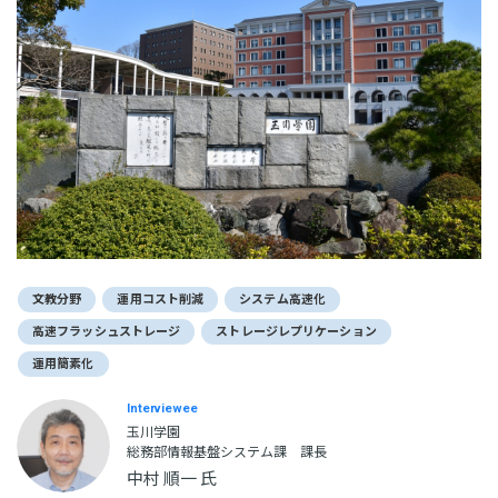
文教分野
運用コスト削減
システム高速化
高速フラッシュストレージ
ストレージレプリケーション
運用簡素化
Interviewee
玉川学園
総務部情報基盤システム課 課長
中村 順一 氏