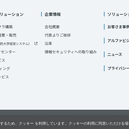
リューション
企業情報
ソリューシ
フラ構築
会社概要
お客さま事
提案・販売
代表よりご挨拶
アルファビ
沿革
的大学経営システム）
ータセンター
情報セキュリティへの取り組み
ニュース
ビス
プライバシ
ティング
ービス
するため、クッキー を利用しています。クッキーの利用に同意いただける場